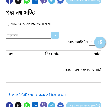
আপনার মতামত প্রদান করুন
গল্প নয় সত্যি
এডভান্সড অপশনগুলো দেখান
পৃষ্ঠা আইটেম
নং
শিরোনাম
ব্যানার 
কোনো তথ্য পাওয়া যায়নি।
এই কনটেন্টটি শেয়ার করতে ক্লিক করুন
আপনার মতামত প্রদান করুন