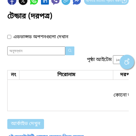
আপনার মতামত প্রদান করুন
টেন্ডার (দরপত্র)
এডভান্সড অপশনগুলো দেখান
পৃষ্ঠা আইটেম
নং
শিরোনাম
দরপত্র 
কোনো তথ্য
আর্কাইভ দেখুন